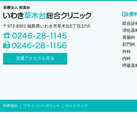
【診療
総合診
〒972-8301 福島県いわき市草木台5丁目1の5
消化器
胃腸科
肛門科
外科
交通アクセスを見る
内科
呼吸器
利用規約
｜
プライバシーポリシー
｜
サイトマップ